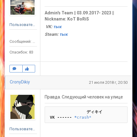
Admin's Team || 03.09.2017- 2023 ||
Nickname: KoT BoRiS
Пользователь
VK:
тык
Steam:
тык
Сообщений: 119
Спасибок: 83
CronyDikiy
21 июля 2018 г, 20:50
Правда. Следующий человек на улице
                ディキイ
 VK ------
*
crash*
Пользователь