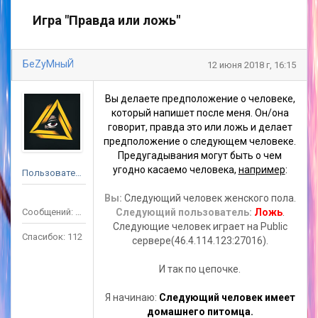
Игра "Правда или ложь"
БеZyMныЙ
12 июня 2018 г, 16:15
Вы делаете предположение о человеке,
который напишет после меня. Он/она
говорит, правда это или ложь и делает
предположение о следующем человеке.
Предугадывания могут быть о чем
угодно касаемо человека,
например
:
Пользователь
Вы:
Следующий человек женского пола.
Сообщений: 164
Следующий пользователь:
Ложь
.
Следующие человек играет на Public
Спасибок: 112
сервере(46.4.114.123:27016).
И так по цепочке.
Я начинаю:
Следующий человек имеет
домашнего питомца.