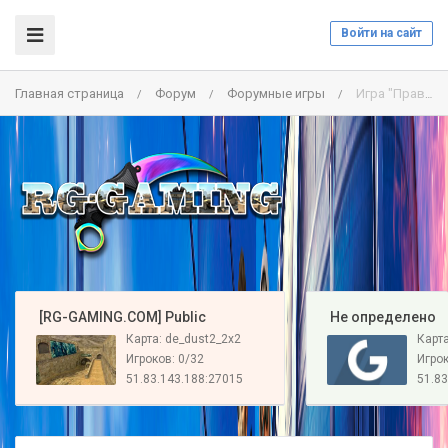
Войти на сайт
Главная страница
Форум
Форумные игры
Игра "Правда или ложь"
/
/
/
️ [RG-GAMING.COM] Public
️ Не определено
Карта: de_dust2_2x2
Карт
Игроков: 0/32
Игрок
51.83.143.188:27015
51.83