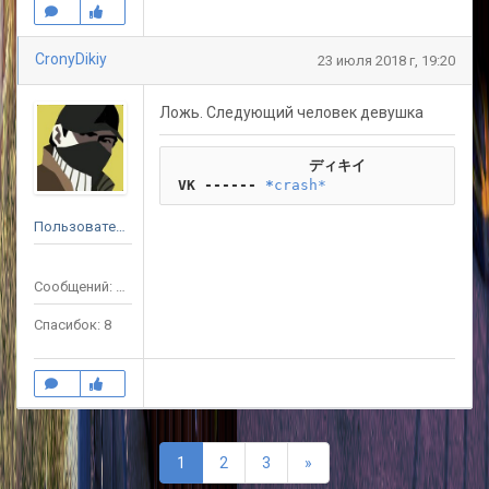
CronyDikiy
23 июля 2018 г, 19:20
Ложь. Следующий человек девушка
                ディキイ
 VK ------
*
crash*
Пользователь
Сообщений: 59
Спасибок: 8
Последняя
1
2
3
»