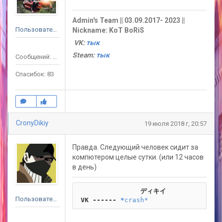
Admin's Team || 03.09.2017- 2023 ||
Пользователь
Nickname: KoT BoRiS
VK:
тык
Steam:
тык
Сообщений: 119
Спасибок: 83
CronyDikiy
19 июля 2018 г, 20:57
Правда. Следующий человек сидит за
компютером целые сутки. (или 12 часов
в день)
                ディキイ
Пользователь
 VK ------
*
crash*