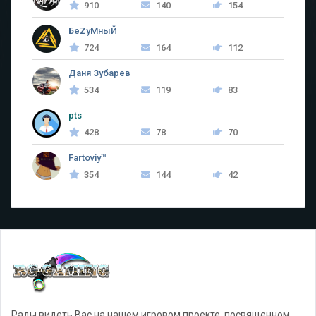
910
140
154
БеZyMныЙ
724
164
112
Даня Зубарев
534
119
83
pts
428
78
70
Fartoviy™
354
144
42
Рады видеть Вас на нашем игровом проекте, посвященном