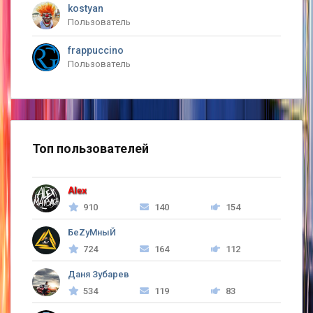
kostyan
Пользователь
frappuccino
Пользователь
Топ пользователей
Alex
910
140
154
БеZyMныЙ
724
164
112
Даня Зубарев
534
119
83