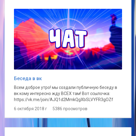
Беседа в вк
Всем доброе утро! мы создали публичную беседу в
вк кому интересно жду ВСЕХ там! Вот ссылочка:
https://vk.me/join/AJQ1d2MmkQgXbSLVYFR3gOZf
6 октября 2018 г 5386 просмотров