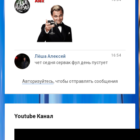
Alex
16:54
Лёша Алексей
чет седня сервак фул день пустует
16:55
Alex
Авторизуйтесь
, чтобы отправлять сообщения
да нет 4 человека играет
18:28
Лёша Алексей
ну щас чет пусто
Youtube Канал
14:27
Лёша Алексей
погнали тулитсчя