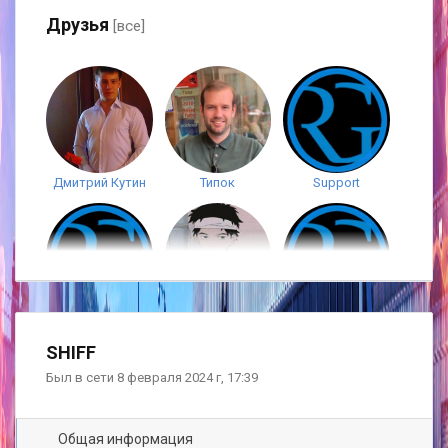
Друзья
[все]
Дмитрий Кутин
Типок
Support
Maro
interesniy
Shooter
SHIFF
Был в сети 8 февраля 2024 г, 17:39
Общая информация