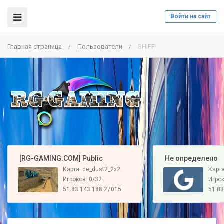
Войти на сайт
Главная страница
Пользователи
SHIFF
/
/
️ [RG-GAMING.COM] Public
️ Не определено
Карта: de_dust2_2x2
Карт
Игроков: 0/32
Игрок
51.83.143.188:27015
51.83