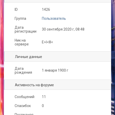
avins
Roni
Гадкий Я
ID
1426
Группа
Пользователь
Дата
30 сентября 2020 г, 08:48
регистрации
Ник на
E>l<lll<
сервере
Личные данные
Дата
1 января 1900 г
рождения
Активность на форуме
Сообщений
11
Спасибок
0
Последняя