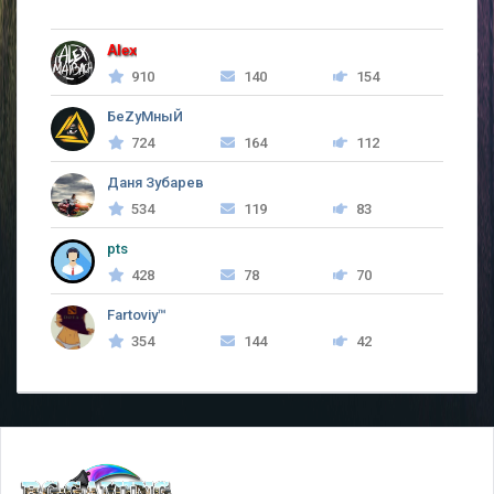
Alex
910
140
154
БеZyMныЙ
724
164
112
Даня Зубарев
534
119
83
pts
428
78
70
Fartoviy™
354
144
42