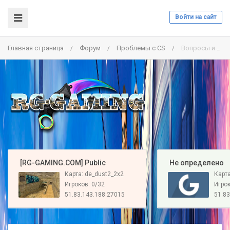
Войти на сайт
Главная страница
Форум
Проблемы c CS
Вопросы и решение проблем с CS 1.6.
/
/
/
️ [RG-GAMING.COM] Public
️ Не определено
Карта: de_dust2_2x2
Карт
Игроков: 0/32
Игрок
51.83.143.188:27015
51.83