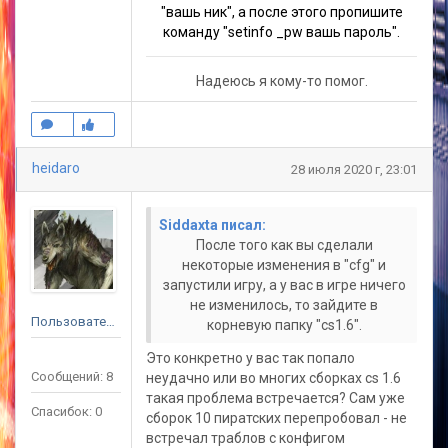
"вашь ник", а после этого пропишите
команду "setinfo _pw вашь пароль".
Надеюсь я кому-то помог.
heidaro
28 июля 2020 г, 23:01
Siddaxta писал:
После того как вы сделали
некоторые изменения в "cfg" и
запустили игру, а у вас в игре ничего
не изменилось, то зайдите в
Пользователь
корневую папку "cs1.6".
Это конкретно у вас так попало
Сообщений: 8
неудачно или во многих
сборках cs 1.6
такая проблема встречается? Сам уже
Спасибок: 0
сборок 10 пиратских перепробовал - не
встречал траблов с конфигом