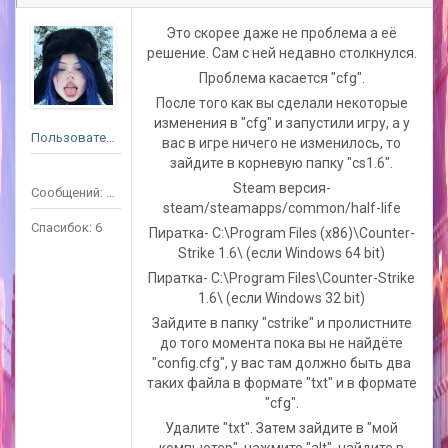
Это скорее даже не проблема а её
решение. Сам с ней недавно столкнулся.
Проблема касается "cfg".
После того как вы сделали некоторые
изменения в "cfg" и запустили игру, а у
Пользователь
вас в игре ничего не изменилось, то
зайдите в корневую папку "cs1.6".
Steam версия-
Сообщений: 25
steam/steamapps/common/half-life
Спасибок: 6
Пиратка- C:\Program Files (x86)\Counter-
Strike 1.6\ (если Windows 64 bit)
Пиратка- C:\Program Files\Counter-Strike
1.6\ (если Windows 32 bit)
Зайдите в папку "cstrike" и пролистните
до того момента пока вы не найдёте
"config.cfg", у вас там должно быть два
таких файла в формате "txt" и в формате
"cfg".
Удалите "txt". Затем зайдите в "мой