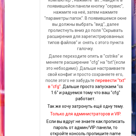
компьютер", нажмите "alt", найдите в
появившейся панели кнопку "сервис",
нажмите на неё, затем нажмите
"параметры папок". В появившемся окне
вы должны выбрать "вид", далее
пролистнуть вниз до поля "Скрывать
расширения для зарегистрированных
типов файлов" и снять с этого пункта
галочку.
Далее переходите опять в "cstrike" и
меняете расширение "cfg" на "txt"(если
это небходимо). Дальше настраиваете
свой конфиг и просто сохраняете его,
после этого не забудьте
перевести "txt"
в "cfg"
. Дальше просто запускаем "cs
1.6" и радуемся тому что ваш "cfg"
работает.
Так же хочу затронуть ещё одну тему.
Только для администраторов и VIP.
Если вы вдруг не знаете как прописать
пароль от админ/VIP панели, то
откройте консоль пропишите name