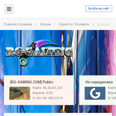
Войти на сайт
Главная страница
Форум
Скрипты / Конфиги
дополнение для тренировки стрелыбы префайров и таймингов
/
/
/
️ [RG-GAMING.COM] Public
️ Не определено
Карта: de_dust2_2x2
Карт
Игроков: 0/32
Игрок
51.83.143.188:27015
51.83