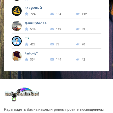
БеZyMныЙ
724
164
112
Даня Зубарев
534
119
83
pts
428
78
70
Fartoviy™
354
144
42
Рады видеть Вас на нашем игровом проекте, посвященном