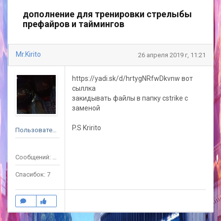
дополнение для тренировки стрелыбы
префайров и таймингов
Mr.Kirito
26 апреля 2019 г, 11:21
https://yadi.sk/d/hrtygNRfwDkvnw вот
сыллка
закидывать файлы в папку cstrike с
заменой
P.S Kririto
Пользователь
Сообщений: 37
Спасибок: 7